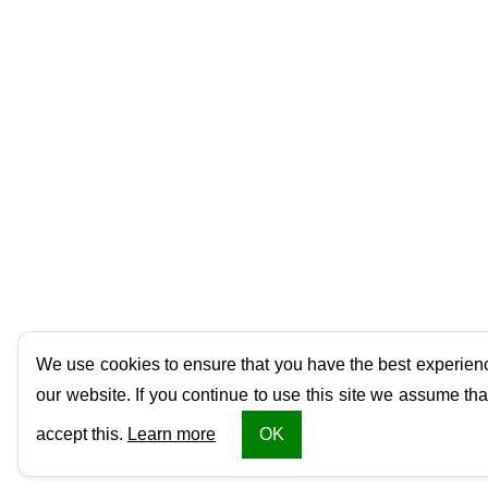
30/10/2024 - 10:13:29
Honorários contábeis: estratégias e reflexões pa
precificação sustentável e lucrativa
Este artigo explora técnicas práticas e estratégicas, ajudando
consolidar sua posição no mercado competitivo de contabilid
29/10/2024 - 09:57:55
LISTAR TODAS
We use cookies to ensure that you have the best experien
our website. If you continue to use this site we assume tha
accept this.
Learn more
OK