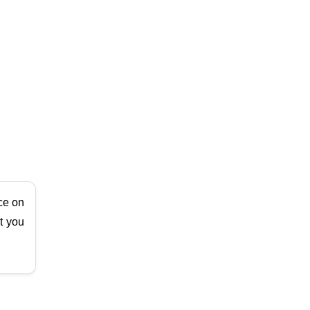
ce on
t you